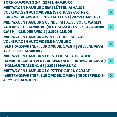
vorlegen müssen und nicht mit EC-Karte
BORNKAMPSWEG 2-4 | 22761 HAMBURG
Sicherheitsleistung
, die sich nach der
Mindestalter: 25 Jahre, Führerscheinbesitz:
MIETWAGEN HAMBURG EIMSBÜTTEL IM HAUSE
zahlen können.
Fahrzeugklasse
berechnet (in der Regel
VOLKSWAGEN AUTOMOBILE (VERTRAGSPARTNER:
Mind. 3 Jahre
:
EUROMOBIL GMBH) | FRUCHTALLEE 53 | 20259 HAMBURG
250,00 bzw. 800,00 Euro). Die
MIETWAGEN HAMBURG GLINDE IM HAUSE VOLKSWAGEN
Für alle Audi S-Modelle, Fahrzeuge der
Sicherheitsleistung erhalten Sie nach Ende
AUTOMOBILE HAMBURG (VERTRAGSPARTNER: EUROMOBIL
GMBH) | GLINDER WEG 2 | 21509 GLINDE
Oberklasse, sowie für den Audi e-tron
des Mietzeitraums natürlich umgehend
MIETWAGEN HAMBURG WINTERHUDE IM HAUSE
zurück.
VOLKSWAGEN AUTOMOBILE HAMBURG
Genauere Informationen zum Mindestalter
(VERTRAGSPARTNER: EUROMOBIL GMBH) | WIESENDAMM
können Ihnen jederzeit unsere
120 | 22303 HAMBURG
MIETWAGEN HAMBURG LOKSTEDT IM HAUSE AUDI
Mitarbeitenden vor Ort geben.
HAMBURG GMBH (VERTRAGSPARTNER: EUROMOBIL GMBH)
| KOLLAUSTRASSE 41-63 | 22529 HAMBURG
MIETWAGEN HAMBURG LOKSTEDT CUPRA GARAGE
(VERTRAGSPARTNER: EUROMOBIL GMBH) | NEDDERFELD 2-
4 | 22529 HAMBURG