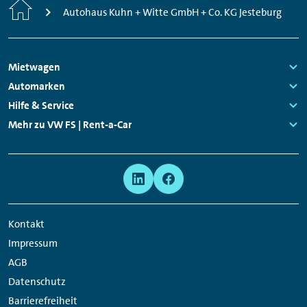
Start
Autohaus Kuhn + Witte GmbH + Co. KG Jesteburg
Footer
Mietwagen
Navigation
Links:
Automarken
Links:
Hilfe & Service
Links:
Mehr zu VW FS | Rent-a-Car
Links:
Meta
Social
Navigation
Media
Network
Kontakt
Links
Impressum
AGB
Datenschutz
Barrierefreiheit