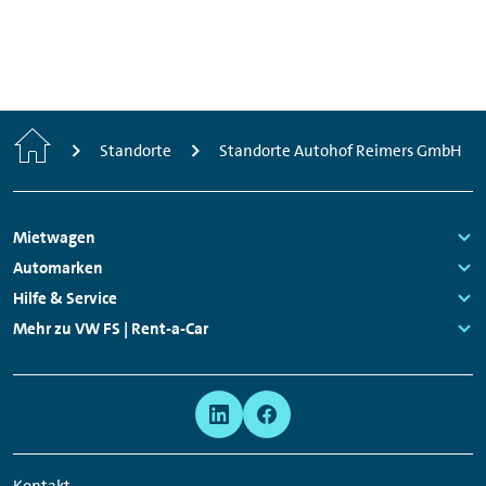
Start
Standorte
Standorte Autohof Reimers GmbH
Footer
Mietwagen
Navigation
Links:
Automarken
Links:
Hilfe & Service
Links:
Mehr zu VW FS | Rent-a-Car
Links:
Meta
Social
Navigation
Media
Network