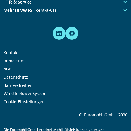
Links:
Hilfe & Service
Links:
Mehr zu VW FS | Rent-a-Car
Links:
Meta
Social
Navigation
Media
Network
Kontakt
Links
Impressum
AGB
Datenschutz
Barrierefreiheit
Whistleblower System
Cookie-Einstellungen
© Euromobil GmbH
2026
Die Euromobil GmbH erbringt Mobilitätsleistungen unter der