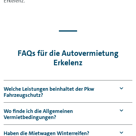
Erkelenz.
FAQs für die Autovermietung
Erkelenz
Welche Leistungen beinhaltet der Pkw
Fahrzeugschutz?
Der Pkw Fahrzeugschutz umfasst einen
Wo finde ich die Allgemeinen
Vermietbedingungen?
Haftpflicht- sowie einen Kaskoschutz mit
Selbstbeteiligung (Vollkasko: 950 €,
Die
Allgemeinen
Haben die Mietwagen Winterreifen?
Teilkasko: 150 €) je Schadenfall.