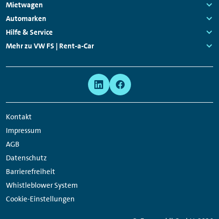
Footer
Mietwagen
Navigation
Links:
Automarken
Links:
Hilfe & Service
Links:
Mehr zu VW FS | Rent-a-Car
Links:
Meta
Social
Navigation
Media
Network
Kontakt
Links
Impressum
AGB
Datenschutz
Barrierefreiheit
Whistleblower System
Cookie-Einstellungen