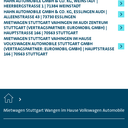
vorlegen müssen und nicht mit EC-Karte
Sicherheitsleistung
HAHN AUTOMOBILE GMBH & CO. KG, WEINSTADT |
, die sich nach der
Mindestalter: 25 Jahre, Führerscheinbesitz:
HEERBERGSTRASSE 1 | 71384 WEINSTADT
zahlen können.
Fahrzeugklasse
berechnet (in der Regel
HAHN AUTOMOBILE GMBH & CO. KG, ESSLINGEN AUDI |
Mind. 3 Jahre
:
250,00 bzw. 800,00 Euro). Die
ALLEENSTRASSE 43 | 73730 ESSLINGEN
MIETWAGEN STUTTGART VAIHINGEN IM AUDI ZENTRUM
Für alle Audi S-Modelle, Fahrzeuge der
Sicherheitsleistung erhalten Sie nach Ende
STUTTGART (VERTRAGSPARTNER: EUROMOBIL GMBH) |
Oberklasse, sowie für den Audi e-tron
des Mietzeitraums natürlich umgehend
HAUPTSTRASSE 166 | 70563 STUTTGART
MIETWAGEN STUTTGART VAIHINGEN IM HAUSE
zurück.
VOLKSWAGEN AUTOMOBILE STUTTGART GMBH
Genauere Informationen zum Mindestalter
(VERTRAGSPARTNER: EUROMOBIL GMBH) | HAUPTSTRASSE 1
können Ihnen jederzeit unsere
66 | 70563 STUTTGART
Mitarbeitenden vor Ort geben.
Start
Mietwagen Stuttgart Wangen im Hause Volkswagen Automobile