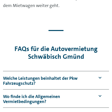
dem Mietwagen weiter geht.
FAQs für die Autovermietung
Schwäbisch Gmünd
Welche Leistungen beinhaltet der Pkw
Fahrzeugschutz?
Der Pkw Fahrzeugschutz umfasst einen
Wo finde ich die Allgemeinen
Vermietbedingungen?
Haftpflicht- sowie einen Kaskoschutz mit
Selbstbeteiligung (Vollkasko: 950 €,