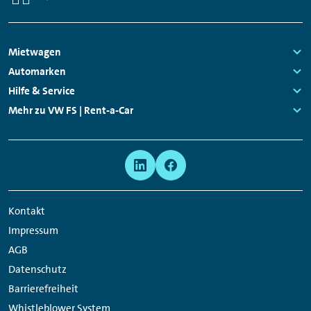
Mitarbeitenden vor Ort geben.
Footer
Mietwagen
Navigation
Links:
Automarken
Links:
Hilfe & Service
Links:
Mehr zu VW FS | Rent-a-Car
Links:
Meta
Social
Navigation
Media
Network
Kontakt
Links
Impressum
AGB
Datenschutz
Barrierefreiheit
Whistleblower System