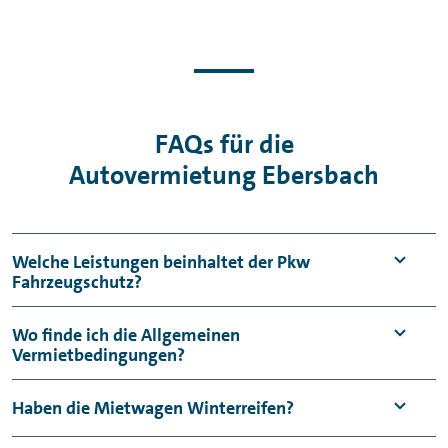
FAQs für die
Autovermietung Ebersbach
Welche Leistungen beinhaltet der Pkw
Fahrzeugschutz?
Der Pkw Fahrzeugschutz umfasst einen
Wo finde ich die Allgemeinen
Vermietbedingungen?
Haftpflicht- sowie einen Kaskoschutz mit
Selbstbeteiligung (Vollkasko: 950 €,
Die
Allgemeinen
Haben die Mietwagen Winterreifen?
Teilkasko: 150 €) je Schadenfall.
Vermietbedingungen
können Sie auf unserer
Gegen einen Mehrbeitrag kann die