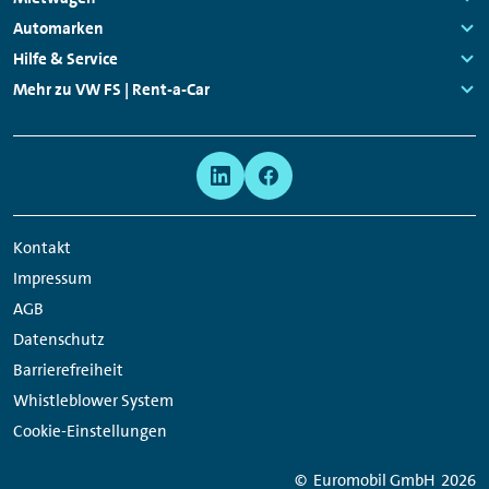
Navigation
Links:
Automarken
Links:
Hilfe & Service
Links:
Mehr zu VW FS | Rent-a-Car
Links:
Meta
Social
Navigation
Media
Network
Kontakt
Links
Impressum
AGB
Datenschutz
Barrierefreiheit
Whistleblower System
Cookie-Einstellungen
© Euromobil GmbH
2026