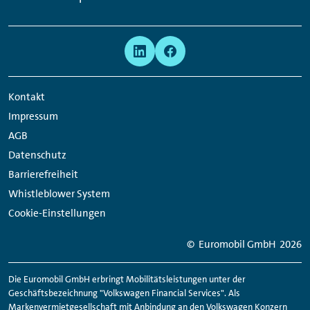
Links:
Meta
Social
Navigation
Media
Network
Kontakt
Links
Impressum
AGB
Datenschutz
Barrierefreiheit
Whistleblower System
Cookie-Einstellungen
© Euromobil GmbH
2026
Die Euromobil GmbH erbringt Mobilitätsleistungen unter der
Geschäftsbezeichnung "Volkswagen Financial Services". Als
Markenvermietgesellschaft mit Anbindung an den Volkswagen Konzern