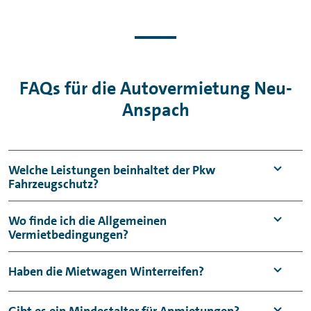
FAQs für die Autovermietung Neu-
Anspach
Welche Leistungen beinhaltet der Pkw
Fahrzeugschutz?
Der Pkw Fahrzeugschutz umfasst einen
Wo finde ich die Allgemeinen
Vermietbedingungen?
Haftpflicht- sowie einen Kaskoschutz mit
Selbstbeteiligung (Vollkasko: 950 €,
Die
Allgemeinen
Haben die Mietwagen Winterreifen?
Teilkasko: 150 €) je Schadenfall.
Vermietbedingungen
können Sie auf unserer
Gegen einen Mehrbeitrag kann die
Website nachlesen. Zusätzlich liegen sie in
Uns bei VW FS | Rent-a-Car ist es wichtig,
Gibt es ein Mindestalter für Anmietungen?