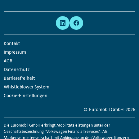
Links:
Meta
Social
Navigation
Media
Network
Kontakt
Links
Impressum
AGB
Datenschutz
Barrierefreiheit
Whistleblower System
Cookie-Einstellungen
© Euromobil GmbH
2026
Die Euromobil GmbH erbringt Mobilitätsleistungen unter der
Geschäftsbezeichnung "Volkswagen Financial Services". Als
Markenvermietgesellschaft mit Anbindung an den Volkswagen Konzern