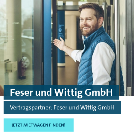
Skip to main content
Skip to footer
Feser und Wittig GmbH
Vertragspartner: Feser und Wittig GmbH
JETZT MIETWAGEN FINDEN!