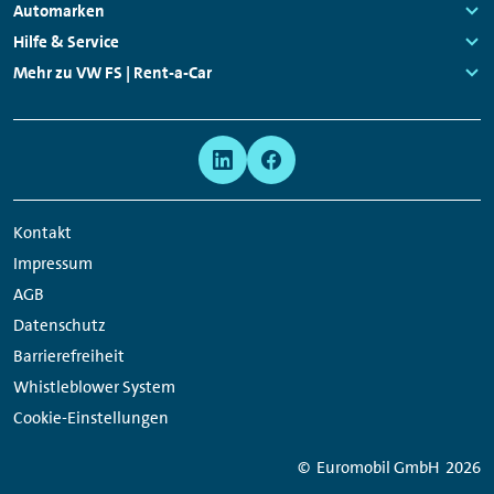
Navigation
Links:
Automarken
Links:
Hilfe & Service
Links:
Mehr zu VW FS | Rent-a-Car
Links:
Meta
Social
Navigation
Media
Network
Kontakt
Links
Impressum
AGB
Datenschutz
Barrierefreiheit
Whistleblower System
Cookie-Einstellungen
© Euromobil GmbH
2026