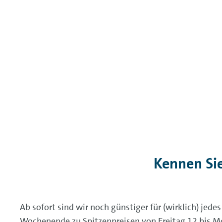
Kennen Si
Ab sofort sind wir noch günstiger für (wirklich) jed
Wochenende zu Spitzenpreisen von Freitag 12 bis Mo