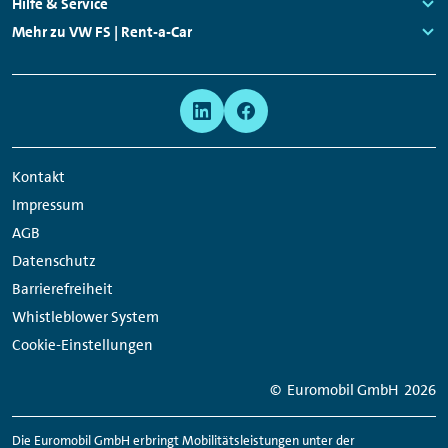
Links:
Hilfe & Service
Links:
Mehr zu VW FS | Rent-a-Car
Links:
Meta
Social
Navigation
Media
Network
Kontakt
Links
Impressum
AGB
Datenschutz
Barrierefreiheit
Whistleblower System
Cookie-Einstellungen
© Euromobil GmbH
2026
Die Euromobil GmbH erbringt Mobilitätsleistungen unter der