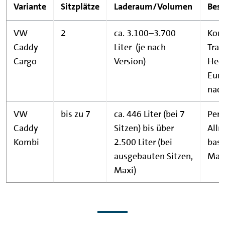
Variante
Sitzplätze
Laderaum/Volumen
Beso
VW
2
ca. 3.100–3.700
Kom
Caddy
Liter (je nach
Tran
Cargo
Version)
Heck
Euro
nach
VW
bis zu 7
ca. 446 Liter (bei 7
Pers
Caddy
Sitzen) bis über
Allr
Kombi
2.500 Liter (bei
basie
ausgebauten Sitzen,
Max
Maxi)