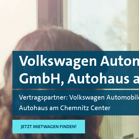
Skip to main content
Skip to footer
Volkswagen Autom
GmbH, Autohaus a
Vertragspartner: Volkswagen Automobi
Autohaus am Chemnitz Center
JETZT MIETWAGEN FINDEN!