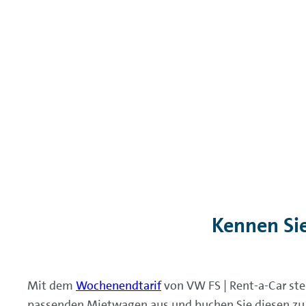
Kennen Si
Mit dem
Wochenendtarif
von VW FS | Rent-a-Car st
passenden Mietwagen aus und buchen Sie diesen zu b