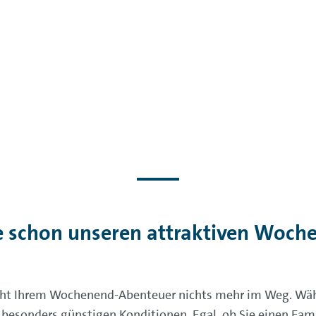
e schon unseren attraktiven Woche
eht Ihrem Wochenend-Abenteuer nichts mehr im Weg. Wäh
esonders günstigen Konditionen. Egal, ob Sie einen Famil