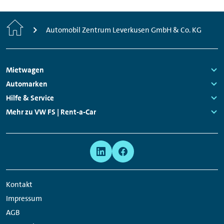
Start
Automobil Zentrum Leverkusen GmbH & Co. KG
Footer
Mietwagen
Navigation
Links:
Automarken
Links:
Hilfe & Service
Links:
Mehr zu VW FS | Rent-a-Car
Links:
Meta
Social
Navigation
Media
Network
Kontakt
Links
Impressum
AGB