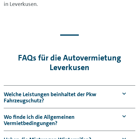
in Leverkusen.
FAQs für die Autovermietung
Leverkusen
Welche Leistungen beinhaltet der Pkw
Fahrzeugschutz?
Der Pkw Fahrzeugschutz umfasst einen
Wo finde ich die Allgemeinen
Vermietbedingungen?
Haftpflicht- sowie einen Kaskoschutz mit
Selbstbeteiligung (Vollkasko: 950 €,
Die
Allgemeinen