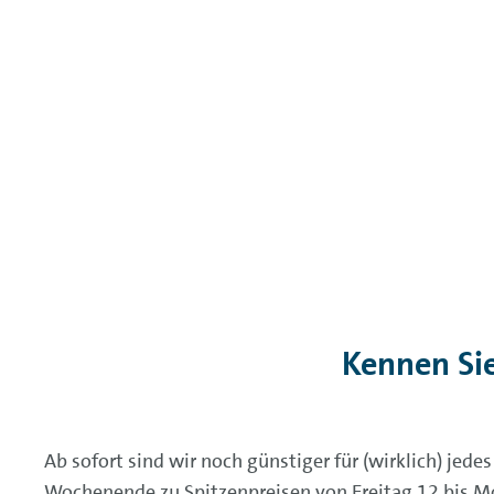
Kennen Si
Ab sofort sind wir noch günstiger für (wirklich) jed
Wochenende zu Spitzenpreisen von Freitag 12 bis Mo