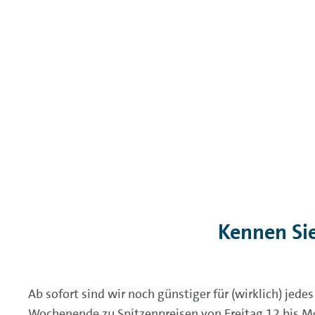
Kennen Si
Ab sofort sind wir noch günstiger für (wirklich) jed
Wochenende zu Spitzenpreisen von Freitag 12 bis Mo