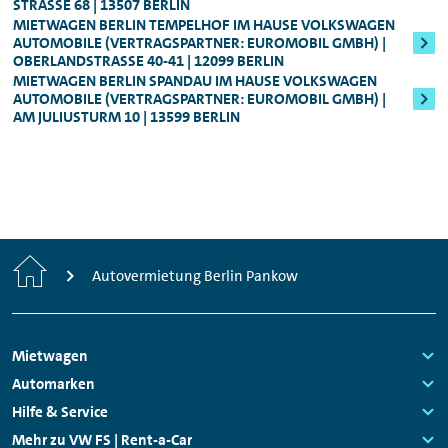
TRASSE 68 | 13507 BERLIN
250,00 bzw. 800,00 Euro). Die
MIETWAGEN BERLIN TEMPELHOF IM HAUSE VOLKSWAGEN
Für alle Audi S-Modelle, Fahrzeuge der
Sicherheitsleistung erhalten Sie nach Ende
AUTOMOBILE (VERTRAGSPARTNER: EUROMOBIL GMBH) |
OBERLANDSTRASSE 40-41 | 12099 BERLIN
Oberklasse, sowie für den Audi e-tron
des Mietzeitraums natürlich umgehend
MIETWAGEN BERLIN SPANDAU IM HAUSE VOLKSWAGEN
zurück.
AUTOMOBILE (VERTRAGSPARTNER: EUROMOBIL GMBH) |
Genauere Informationen zum Mindestalter
AM JULIUSTURM 10 | 13599 BERLIN
können Ihnen jederzeit unsere
Mitarbeitenden vor Ort geben.
Start
Autovermietung Berlin Pankow
Footer
Mietwagen
Navigation
Links:
Automarken
Links:
Hilfe & Service
Links:
Mehr zu VW FS | Rent-a-Car