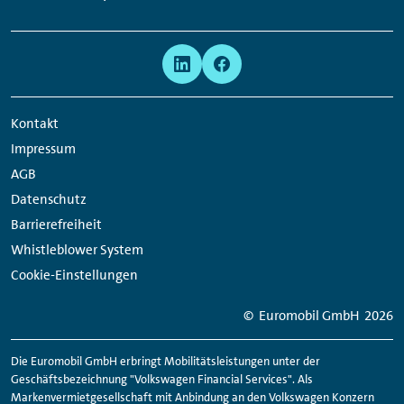
Links:
Meta
Social
Navigation
Media
Network
Kontakt
Links
Impressum
AGB
Datenschutz
Barrierefreiheit
Whistleblower System
Cookie-Einstellungen
© Euromobil GmbH
2026
Die Euromobil GmbH erbringt Mobilitätsleistungen unter der
Geschäftsbezeichnung "Volkswagen Financial Services". Als
Markenvermietgesellschaft mit Anbindung an den Volkswagen Konzern