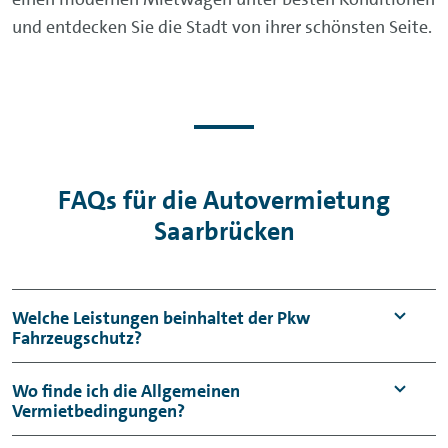
und entdecken Sie die Stadt von ihrer schönsten Seite. ­­­­­­­­­­­­­­­­­­
FAQs für die Autovermietung
Saarbrücken
Welche Leistungen beinhaltet der Pkw
Fahrzeugschutz?
Der Pkw Fahrzeugschutz umfasst einen
Wo finde ich die Allgemeinen
Vermietbedingungen?
Haftpflicht- sowie einen Kaskoschutz mit
Selbstbeteiligung (Vollkasko: 950 €,