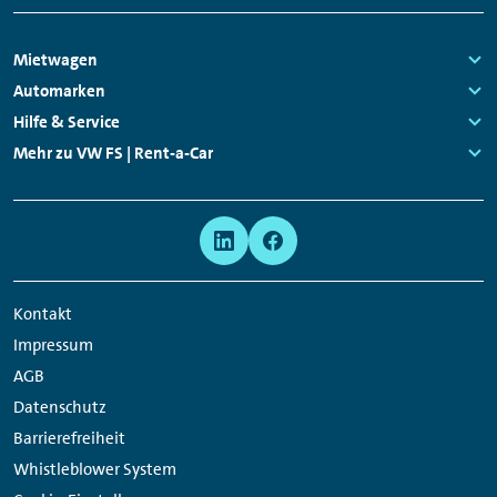
Mitarbeitenden vor Ort geben.
Footer
Mietwagen
Navigation
Links:
Automarken
Links:
Hilfe & Service
Links:
Mehr zu VW FS | Rent-a-Car
Links:
Meta
Social
Navigation
Media
Network
Kontakt
Links
Impressum
AGB
Datenschutz
Barrierefreiheit
Whistleblower System