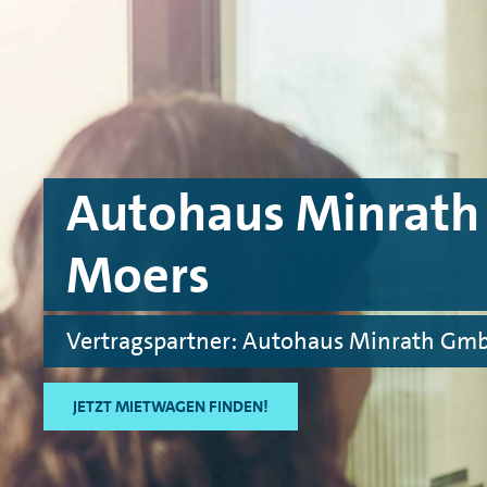
Skip to main content
Skip to footer
Autohaus Minrath
Moers
Vertragspartner: Autohaus Minrath Gmb
JETZT MIETWAGEN FINDEN!