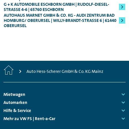
250,00 bzw. 800,00 Euro). Die
G + K AUTOMOBILE ESCHBORN GMBH | RUDOLF-DIESEL-
Für alle Audi S-Modelle, Fahrzeuge der
Sicherheitsleistung erhalten Sie nach Ende
STRASSE 4-6 | 65760 ESCHBORN
AUTOHAUS MARNET GMBH & CO. KG - AUDI ZENTRUM BAD
Oberklasse, sowie für den Audi e-tron
des Mietzeitraums natürlich umgehend
HOMBURG/ OBERURSEL | WILLY-BRANDT-STRASSE 6 | 61440 O
zurück.
BERURSEL
Genauere Informationen zum Mindestalter
können Ihnen jederzeit unsere
Mitarbeitenden vor Ort geben.
Start
Auto Hess-Scherer GmbH & Co. KG Mainz
Footer
Mietwagen
Navigation
Links:
Automarken
Links:
Hilfe & Service
Links:
Mehr zu VW FS | Rent-a-Car
Links: