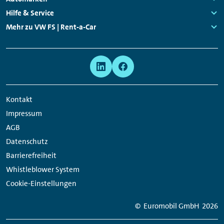
Mitarbeitenden vor Ort geben.
Links:
Hilfe & Service
Links:
Mehr zu VW FS | Rent-a-Car
Links:
Meta
Social
Navigation
Media
Network
Kontakt
Links
Impressum
AGB
Datenschutz
Barrierefreiheit
Whistleblower System
Cookie-Einstellungen
© Euromobil GmbH
2026