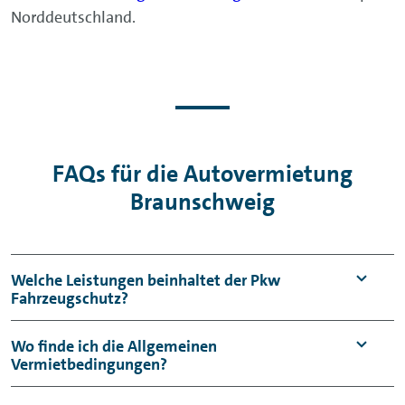
Norddeutschland.
FAQs für die Autovermietung
Braunschweig
Welche Leistungen beinhaltet der Pkw
Fahrzeugschutz?
Der Pkw Fahrzeugschutz umfasst einen
Wo finde ich die Allgemeinen
Vermietbedingungen?
Haftpflicht- sowie einen Kaskoschutz mit
Selbstbeteiligung (Vollkasko: 950 €,