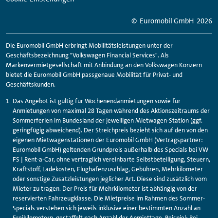
© Euromobil GmbH
2026
Die Euromobil GmbH erbringt Mobilitätsleistungen unter der
Geschäftsbezeichnung "Volkswagen Financial Services". Als
Markenvermietgesellschaft mit Anbindung an den Volkswagen Konzern
bietet die Euromobil GmbH passgenaue Mobilität für Privat- und
Geschäftskunden.
Das Angebot ist gültig für Wochenendanmietungen sowie für
Anmietungen von maximal 28 Tagen während des Aktionszeitraums der
Sommerferien im Bundesland der jeweiligen Mietwagen-Station (ggf.
geringfügig abweichend). Der Streichpreis bezieht sich auf den von den
eigenen Mietwagenstationen der Euromobil GmbH (Vertragspartner:
Euromobil GmbH) geltenden Grundpreis außerhalb des Specials bei VW
FS | Rent-a-Car, ohne vertraglich vereinbarte Selbstbeteiligung, Steuern,
Kraftstoff, Ladekosten, Flughafenzuschlag, Gebühren, Mehrkilometer
oder sonstige Zusatzleistungen jeglicher Art. Diese sind zusätzlich vom
Mieter zu tragen. Der Preis für Mehrkilometer ist abhängig von der
reservierten Fahrzeugklasse. Die Mietpreise im Rahmen des Sommer-
Specials verstehen sich jeweils inklusive einer bestimmten Anzahl an
Freikilometern, gestaffelt nach Anzahl der Anmiettage. Beispiel: Bei