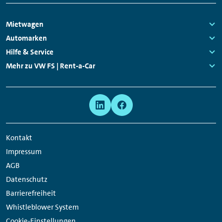
Footer
Mietwagen
Navigation
Links:
Automarken
Links:
Hilfe & Service
Links:
Mehr zu VW FS | Rent-a-Car
Links:
Meta
Social
Navigation
Media
Network
Kontakt
Links
Impressum
AGB
Datenschutz
Barrierefreiheit
Whistleblower System
Cookie-Einstellungen