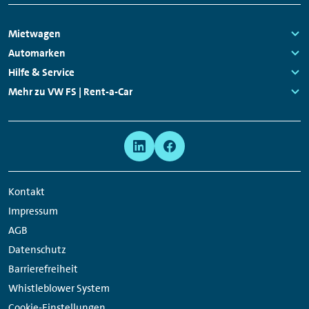
Footer
Mietwagen
Navigation
Links:
Automarken
Links:
Hilfe & Service
Links:
Mehr zu VW FS | Rent-a-Car
Links:
Meta
Social
Navigation
Media
Network
Kontakt
Links
Impressum
AGB
Datenschutz
Barrierefreiheit
Whistleblower System
Cookie-Einstellungen