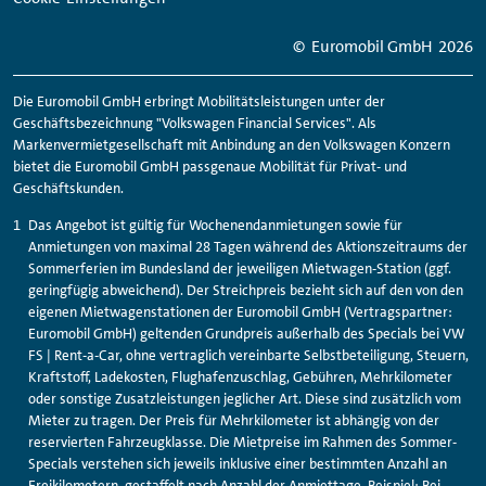
© Euromobil GmbH
2026
Die Euromobil GmbH erbringt Mobilitätsleistungen unter der
Geschäftsbezeichnung "Volkswagen Financial Services". Als
Markenvermietgesellschaft mit Anbindung an den Volkswagen Konzern
bietet die Euromobil GmbH passgenaue Mobilität für Privat- und
Geschäftskunden.
Das Angebot ist gültig für Wochenendanmietungen sowie für
Anmietungen von maximal 28 Tagen während des Aktionszeitraums der
Sommerferien im Bundesland der jeweiligen Mietwagen-Station (ggf.
geringfügig abweichend). Der Streichpreis bezieht sich auf den von den
eigenen Mietwagenstationen der Euromobil GmbH (Vertragspartner:
Euromobil GmbH) geltenden Grundpreis außerhalb des Specials bei VW
FS | Rent-a-Car, ohne vertraglich vereinbarte Selbstbeteiligung, Steuern,
Kraftstoff, Ladekosten, Flughafenzuschlag, Gebühren, Mehrkilometer
oder sonstige Zusatzleistungen jeglicher Art. Diese sind zusätzlich vom
Mieter zu tragen. Der Preis für Mehrkilometer ist abhängig von der
reservierten Fahrzeugklasse. Die Mietpreise im Rahmen des Sommer-
Specials verstehen sich jeweils inklusive einer bestimmten Anzahl an
Freikilometern, gestaffelt nach Anzahl der Anmiettage. Beispiel: Bei